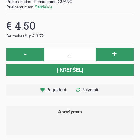
Prekės kodas:
Pomidorams GUANO
Prieinamumas:
Sandėlyje
€ 4.50
Be mokesčių: € 3.72
-
+
Į KREPŠELĮ
Pageidauti
Palyginti
Aprašymas