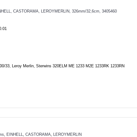
0.01
1200/33, Leroy Merlin, Sterwins 320ELM ME 1233 M2E 1233RK 1233RN
ėms
,
EINHELL
,
CASTORAMA
,
LEROYMERLIN