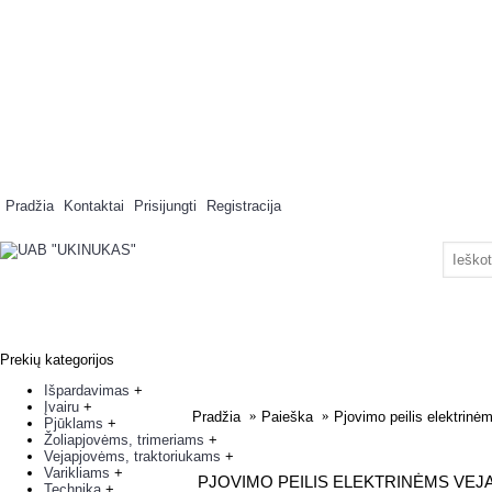
Pradžia
Kontaktai
Prisijungti
Registracija
Prekių kategorijos
Išpardavimas
+
Įvairu
+
Pradžia
Paieška
Pjovimo peilis elektr
Pjūklams
+
Žoliapjovėms, trimeriams
+
Vejapjovėms, traktoriukams
+
Varikliams
+
PJOVIMO PEILIS ELEKTRINĖMS VEJ
Technika
+