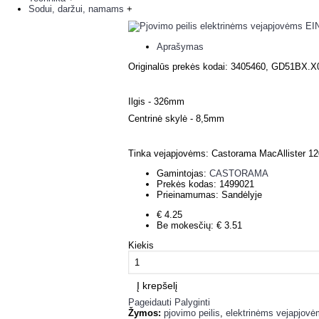
Sodui, daržui, namams
+
Aprašymas
Originalūs prekės kodai: 3405460
, GD51BX.X
Ilgis - 326mm
Centrinė skylė - 8,5mm
Tinka vejapjovėms: Castorama MacAllister 
Gamintojas:
CASTORAMA
Prekės kodas:
1499021
Prieinamumas:
Sandėlyje
€ 4.25
Be mokesčių: € 3.51
Kiekis
Į krepšelį
Pageidauti
Palyginti
Žymos:
pjovimo peilis
,
elektrinėms vejapjov