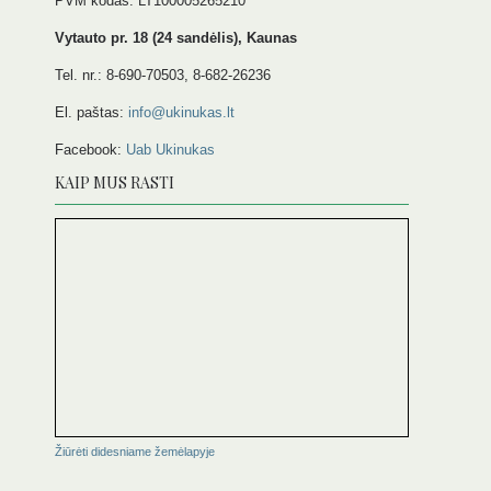
PVM kodas: LT100005265210
Vytauto pr. 18 (24 sandėlis), Kaunas
Tel. nr.: 8-690-70503, 8-682-26236
El. paštas:
info@ukinukas.lt
Facebook:
Uab Ukinukas
KAIP MUS RASTI
Žiūrėti didesniame žemėlapyje