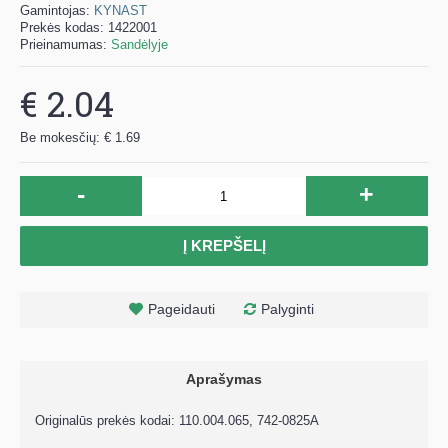
Gamintojas:
KYNAST
Prekės kodas:
1422001
Prieinamumas:
Sandėlyje
€ 2.04
Be mokesčių: € 1.69
-
+
Į KREPŠELĮ
Pageidauti
Palyginti
Aprašymas
Originalūs prekės kodai: 110.004.065, 742-0825A