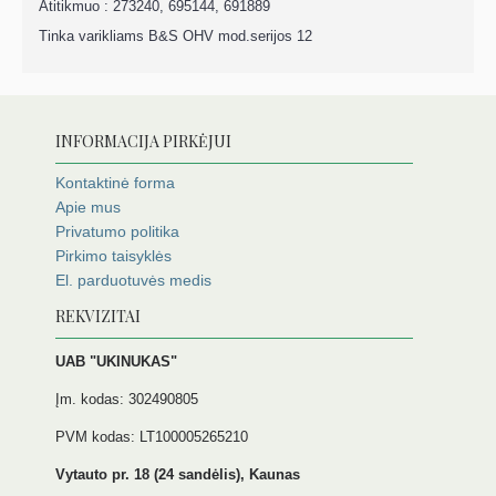
Atitikmuo : 273240, 695144, 691889
Tinka varikliams B&S OHV mod.serijos 12
INFORMACIJA PIRKĖJUI
Kontaktinė forma
Apie mus
Privatumo politika
Pirkimo taisyklės
El. parduotuvės medis
REKVIZITAI
UAB "UKINUKAS"
Įm. kodas: 302490805
PVM kodas: LT100005265210
Vytauto pr. 18 (24 sandėlis), Kaunas