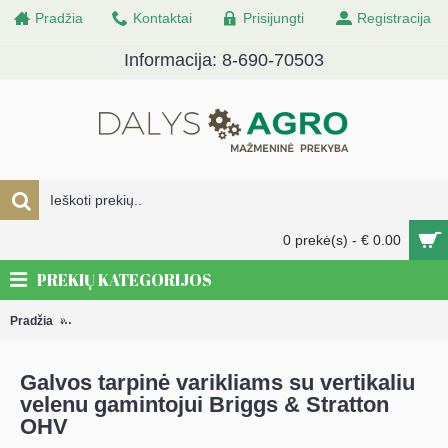
Pradžia
Kontaktai
Prisijungti
Registracija
Informacija: 8-690-70503
0 prekė(s) - € 0.00
PREKIŲ KATEGORIJOS
Pradžia
Galvos tarpinė varikliams su vertikaliu velenu gamintojui Briggs 
Galvos tarpinė varikliams su vertikaliu
velenu gamintojui Briggs & Stratton
OHV