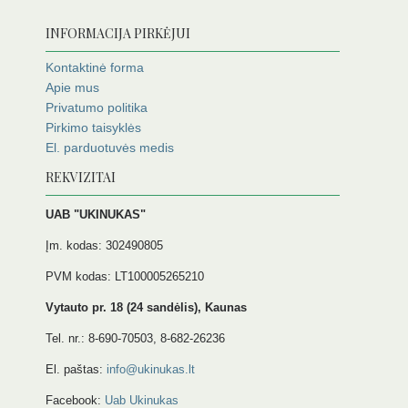
INFORMACIJA PIRKĖJUI
Kontaktinė forma
Apie mus
Privatumo politika
Pirkimo taisyklės
El. parduotuvės medis
REKVIZITAI
UAB "UKINUKAS"
Įm. kodas: 302490805
PVM kodas: LT100005265210
Vytauto pr. 18 (24 sandėlis), Kaunas
Tel. nr.: 8-690-70503, 8-682-26236
El. paštas:
info@ukinukas.lt
Facebook:
Uab Ukinukas