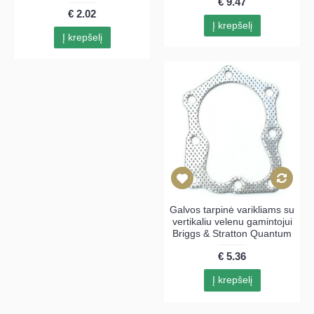
€ 9.47
€ 2.02
Į krepšelį
Į krepšelį
Galvos tarpinė varikliams su
vertikaliu velenu gamintojui
Briggs & Stratton Quantum
€ 5.36
Į krepšelį