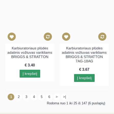
Karbiuratoriaus plūdės
Karbiuratoriaus plūdės
adatinis vožtuvas varikliams
adatinis vožtuvas varikliams
BRIGGS & STRATTON
BRIGGS & STRATTON
7AG-18AG
€ 3.40
€ 3.67
Į krepšelį
Į krepšelį
1
2
3
4
5
6
>
>|
Rodoma nuo 1 iki 25 iš 147 (6 puslapių)