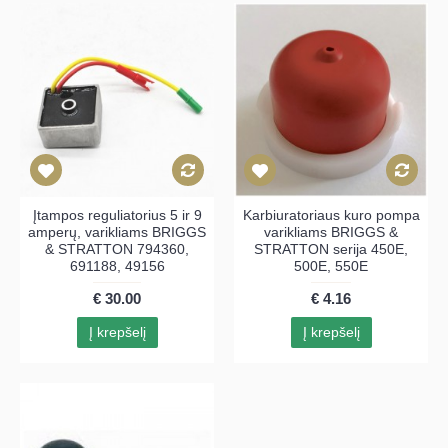
Įtampos reguliatorius 5 ir 9
Karbiuratoriaus kuro pompa
amperų, varikliams BRIGGS
varikliams BRIGGS &
& STRATTON 794360,
STRATTON serija 450E,
691188, 49156
500E, 550E
€ 30.00
€ 4.16
Į krepšelį
Į krepšelį