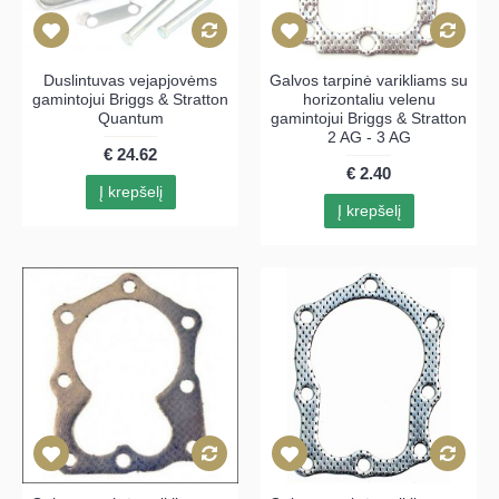
Duslintuvas vejapjovėms
Galvos tarpinė varikliams su
gamintojui Briggs & Stratton
horizontaliu velenu
Quantum
gamintojui Briggs & Stratton
2 AG - 3 AG
€ 24.62
€ 2.40
Į krepšelį
Į krepšelį