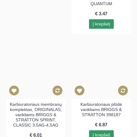
QUANTUM
€ 3.47
Į krepšelį
Karbiuratoriaus membranų
Karbiuratoriaus plūdė
komplektas, ORIGINALAS,
varikliams BRIGGS &
varikliams BRIGGS &
STRATTON 398187
STRATTON SPRINT,
€ 6.87
CLASSIC 3,5AG-4,5AG
€ 6.01
Į krepšelį