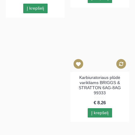
Į krepšelį
Karbiuratoriaus plūdė
varikliams BRIGGS &
STRATTON 6AG-8AG
99333
€ 8.26
Į krepšelį