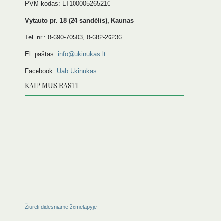
PVM kodas: LT100005265210
Vytauto pr. 18 (24 sandėlis), Kaunas
Tel. nr.: 8-690-70503, 8-682-26236
El. paštas:
info@ukinukas.lt
Facebook:
Uab Ukinukas
KAIP MUS RASTI
Žiūrėti didesniame žemėlapyje