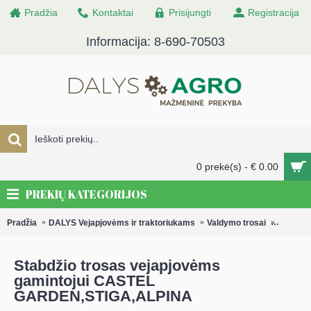
Pradžia
Kontaktai
Prisijungti
Registracija
Informacija: 8-690-70503
0 prekė(s) - € 0.00
PREKIŲ KATEGORIJOS
Pradžia
DALYS Vejapjovėms ir traktoriukams
Valdymo trosai
Valdymo
Stabdžio trosas vejapjovėms
gamintojui CASTEL
GARDEN,STIGA,ALPINA