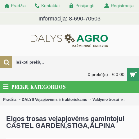
Pradžia
Kontaktai
Prisijungti
Registracija
Informacija: 8-690-70503
0 prekė(s) - € 0.00
PREKIŲ KATEGORIJOS
Pradžia
DALYS Vejapjovėms ir traktoriukams
Valdymo trosai
Valdymo
Eigos trosas vejapjovėms gamintojui
CASTEL GARDEN,STIGA,ALPINA