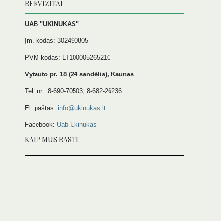
REKVIZITAI
UAB "UKINUKAS"
Įm. kodas: 302490805
PVM kodas: LT100005265210
Vytauto pr. 18 (24 sandėlis), Kaunas
Tel. nr.: 8-690-70503, 8-682-26236
El. paštas:
info@ukinukas.lt
Facebook:
Uab Ukinukas
KAIP MUS RASTI