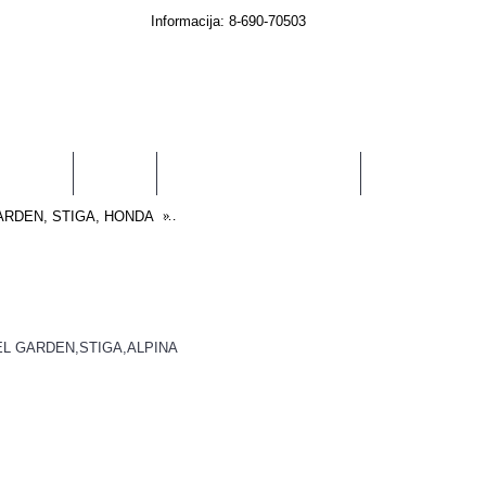
Informacija: 8-690-70503
0 prekė(s) - € 0.00
RIKLIAMS
TECHNIKA
SODUI, DARŽUI, NAMAMS
LGARDEN, STIGA, HONDA
Eigos trosas vejapjovėms gamintojui CASTEL