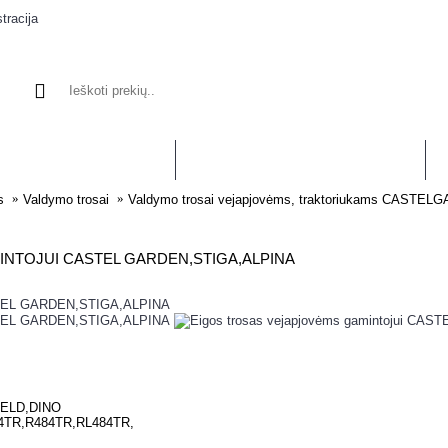
tracija
APJOVĖMS, TRIMERIAMS
VEJAPJOVĖMS, TRAKTORIUKAMS
VA
s
Valdymo trosai
Valdymo trosai vejapjovėms, traktoriukams CASTE
NTOJUI CASTEL GARDEN,STIGA,ALPINA
ELD,DINO
4TR,R484TR,RL484TR,