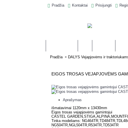
Pradžia
Kontaktai
Prisijungti
Regis
IŠPARDAVIMAS
ĮVAIRU
PJŪKLAMS
ŽOLI
Pradžia
DALYS Vejapjovėms ir traktoriukam
EIGOS TROSAS VEJAPJOVĖMS GAMI
Aprašymas
išmatavimai 1120mm x 13430mm
Eigos trosas vejapjovėms gamintojui
CASTEL GARDEN,STIGA,ALPINA,MOUNTFI
Tinka modeliams: NG464TR,TD484TR,TDL48
NG504TR,NGL504TR,R534TR,TD534TR