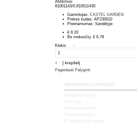
Atitikmuo:
81001143/0,810011430
Gamintojas:
CASTEL GARDEN
Prekės kodas:
AP230010
Prieinamumas:
Sandėlyje
€ 8.20
Be mokesčių: € 6.78
Kiekis
-
Į krepšelį
+
Pageidauti
Palyginti
INFORMACIJA PIRKĖJUI
Kontaktinė forma
Apie mus
Privatumo politika
Pirkimo taisyklės
El. parduotuvės medis