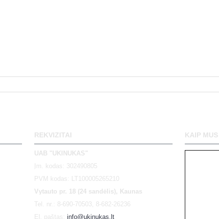
REKVIZITAI
KAIP MUS
UAB "UKINUKAS"
Įm. kodas: 302490805
PVM kodas: LT100005265210
Vytauto pr. 18 (24 sandėlis), Kaunas
Tel. nr.: 8-690-70503, 8-682-26236
El. paštas:
info@ukinukas.lt