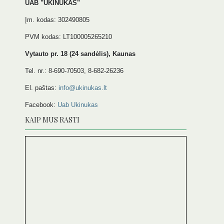
UAB "UKINUKAS"
Įm. kodas: 302490805
PVM kodas: LT100005265210
Vytauto pr. 18 (24 sandėlis), Kaunas
Tel. nr.: 8-690-70503, 8-682-26236
El. paštas:
info@ukinukas.lt
Facebook:
Uab Ukinukas
KAIP MUS RASTI