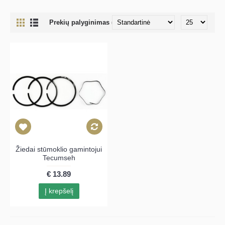
Prekių palyginimas (0)
Žiedai stūmoklio gamintojui
Tecumseh
€ 13.89
Į krepšelį