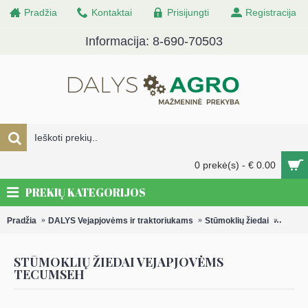
Pradžia
Kontaktai
Prisijungti
Registracija
Informacija: 8-690-70503
0 prekė(s) - € 0.00
PREKIŲ KATEGORIJOS
Pradžia
DALYS Vejapjovėms ir traktoriukams
Stūmoklių žiedai
Stūmok
STŪMOKLIŲ ŽIEDAI VEJAPJOVĖMS
TECUMSEH