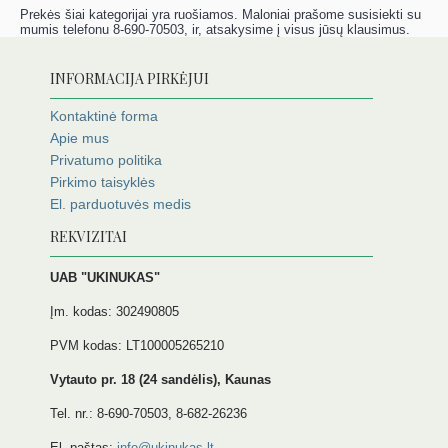
Prekės šiai kategorijai yra ruošiamos. Maloniai prašome susisiekti su
mumis telefonu 8-690-70503, ir, atsakysime į visus jūsų klausimus.
INFORMACIJA PIRKĖJUI
Kontaktinė forma
Apie mus
Privatumo politika
Pirkimo taisyklės
El. parduotuvės medis
REKVIZITAI
UAB "UKINUKAS"
Įm. kodas: 302490805
PVM kodas: LT100005265210
Vytauto pr. 18 (24 sandėlis), Kaunas
Tel. nr.: 8-690-70503, 8-682-26236
El. paštas:
info@ukinukas.lt