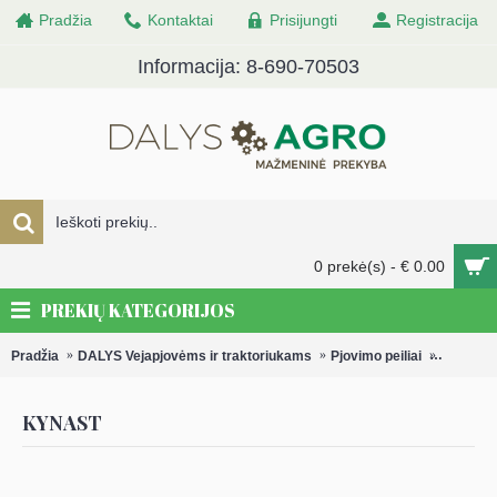
Pradžia
Kontaktai
Prisijungti
Registracija
Informacija: 8-690-70503
0 prekė(s) - € 0.00
PREKIŲ KATEGORIJOS
Pradžia
DALYS Vejapjovėms ir traktoriukams
Pjovimo peiliai
Pjovimo 
KYNAST