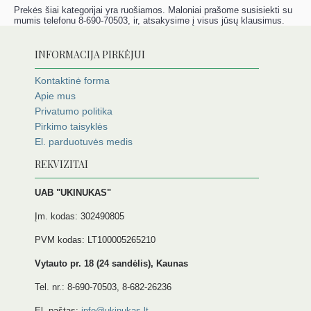
Prekės šiai kategorijai yra ruošiamos. Maloniai prašome susisiekti su
mumis telefonu 8-690-70503, ir, atsakysime į visus jūsų klausimus.
INFORMACIJA PIRKĖJUI
Kontaktinė forma
Apie mus
Privatumo politika
Pirkimo taisyklės
El. parduotuvės medis
REKVIZITAI
UAB "UKINUKAS"
Įm. kodas: 302490805
PVM kodas: LT100005265210
Vytauto pr. 18 (24 sandėlis), Kaunas
Tel. nr.: 8-690-70503, 8-682-26236
El. paštas:
info@ukinukas.lt