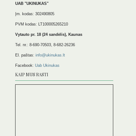
UAB "UKINUKAS"
Įm. kodas: 302490805
PVM kodas: LT100005265210
Vytauto pr. 18 (24 sandėlis), Kaunas
Tel. nr.: 8-690-70503, 8-682-26236
El. paštas:
info@ukinukas.lt
Facebook:
Uab Ukinukas
KAIP MUS RASTI