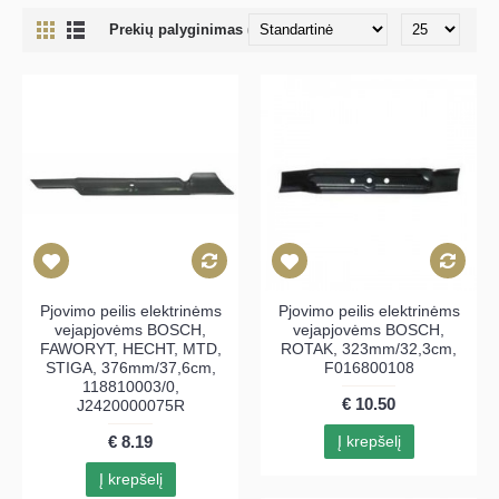
Prekių palyginimas (0)
Pjovimo peilis elektrinėms
Pjovimo peilis elektrinėms
vejapjovėms BOSCH,
vejapjovėms BOSCH,
FAWORYT, HECHT, MTD,
ROTAK, 323mm/32,3cm,
STIGA, 376mm/37,6cm,
F016800108
118810003/0,
€ 10.50
J2420000075R
€ 8.19
Į krepšelį
Į krepšelį