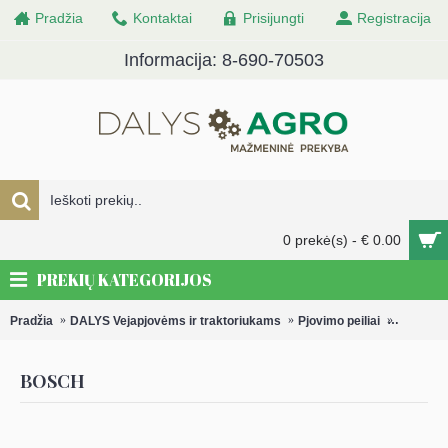
Pradžia
Kontaktai
Prisijungti
Registracija
Informacija: 8-690-70503
0 prekė(s) - € 0.00
PREKIŲ KATEGORIJOS
Pradžia
DALYS Vejapjovėms ir traktoriukams
Pjovimo peiliai
Pjovimo 
BOSCH