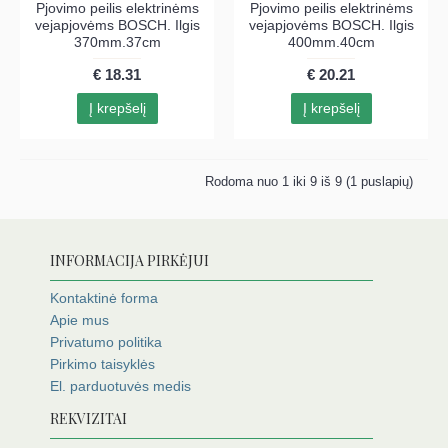
Pjovimo peilis elektrinėms
Pjovimo peilis elektrinėms
vejapjovėms BOSCH. Ilgis
vejapjovėms BOSCH. Ilgis
370mm.37cm
400mm.40cm
€ 18.31
€ 20.21
Į krepšelį
Į krepšelį
Rodoma nuo 1 iki 9 iš 9 (1 puslapių)
INFORMACIJA PIRKĖJUI
Kontaktinė forma
Apie mus
Privatumo politika
Pirkimo taisyklės
El. parduotuvės medis
REKVIZITAI