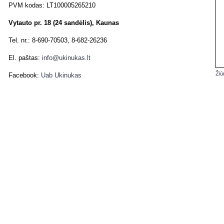
PVM kodas: LT100005265210
Vytauto pr. 18 (24 sandėlis), Kaunas
Tel. nr.: 8-690-70503, 8-682-26236
El. paštas:
info@ukinukas.lt
Žiū
Facebook:
Uab Ukinukas