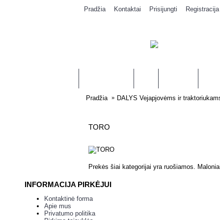
Pradžia
Kontaktai
Prisijungti
Registracija
IŠPARDAVIMAS
ĮVAIRU
PJŪKLAMS
ŽOLI
Pradžia
DALYS Vejapjovėms ir traktoriukam
TORO
Prekės šiai kategorijai yra ruošiamos. Maloni
INFORMACIJA PIRKĖJUI
Kontaktinė forma
Apie mus
Privatumo politika