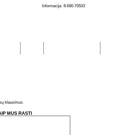
Informacija: 8-690-70503
0 prekė(s) - € 0.00
RIKLIAMS
TECHNIKA
SODUI, DARŽUI, NAMAMS
ūsų klausimus.
AIP MUS RASTI