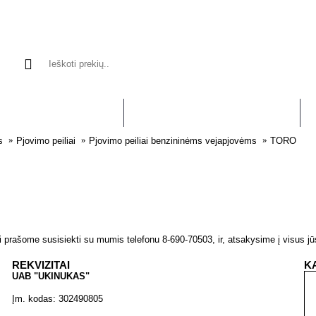
APJOVĖMS, TRIMERIAMS
VEJAPJOVĖMS, TRAKTORIUKAMS
VA
s
Pjovimo peiliai
Pjovimo peiliai benzininėms vejapjovėms
TORO
ai prašome susisiekti su mumis telefonu 8-690-70503, ir, atsakysime į visus j
REKVIZITAI
K
UAB "UKINUKAS"
Įm. kodas: 302490805