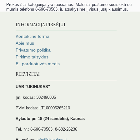
Prekės šiai kategorijai yra ruošiamos. Maloniai prašome susisiekti su
mumis telefonu 8-690-70503, ir, atsakysime į visus jūsų klausimus.
INFORMACIJA PIRKĖJUI
Kontaktinė forma
Apie mus
Privatumo politika
Pirkimo taisyklės
El. parduotuvės medis
REKVIZITAI
UAB "UKINUKAS"
Įm. kodas: 302490805
PVM kodas: LT100005265210
Vytauto pr. 18 (24 sandėlis), Kaunas
Tel. nr.: 8-690-70503, 8-682-26236
El. paštas:
info@ukinukas.lt