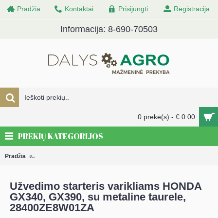
Pradžia
Kontaktai
Prisijungti
Registracija
Informacija: 8-690-70503
0 prekė(s) - € 0.00
PREKIŲ KATEGORIJOS
Pradžia
DALYS Varikliams, kultivatoriams, sniego valymo ir statybinei tech
Užvedimo starteris varikliams HONDA
GX340, GX390, su metaline taurele,
28400ZE8W01ZA