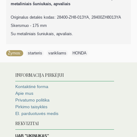
metaliniais šuniukais, apvaliais
Originalus detalės kodas: 28400-ZH8-013YA, 28400ZH8013YA
Skersmuo - 175 mm
Su metaliniais šuniukais, apvaliais.
Žymos:
starteris
,
varikliams
,
HONDA
INFORMACIJA PIRKĖJUI
Kontaktinė forma
Apie mus
Privatumo politika
Pirkimo taisyklės
El. parduotuvės medis
REKVIZITAI
UAB "UKINUKAS"