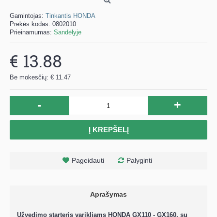
Gamintojas:
Tinkantis HONDA
Prekės kodas:
0802010
Prieinamumas:
Sandėlyje
€ 13.88
Be mokesčių: € 11.47
-
+
Į KREPŠELĮ
Pageidauti
Palyginti
Aprašymas
Užvedimo starteris varikliams HONDA GX110 - GX160, su