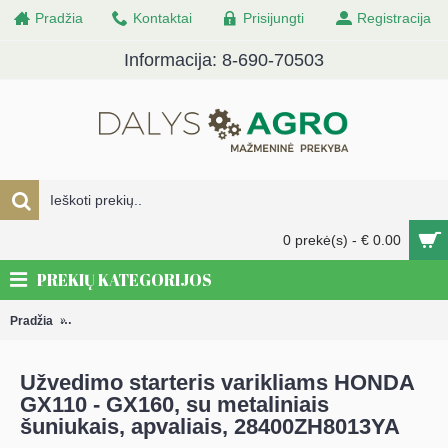
Pradžia
Kontaktai
Prisijungti
Registracija
Informacija: 8-690-70503
0 prekė(s) - € 0.00
PREKIŲ KATEGORIJOS
Pradžia
DALYS Varikliams, kultivatoriams, sniego valymo ir statybinei tech
Užvedimo starteris varikliams HONDA
GX110 - GX160, su metaliniais
šuniukais, apvaliais, 28400ZH8013YA