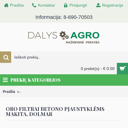
Pradžia
Kontaktai
Prisijungti
Registracija
Informacija: 8-690-70503
0 prekė(s) - € 0.00
PREKIŲ KATEGORIJOS
Pradžia
DALYS Varikliams, kultivatoriams, sniego valymo ir statybinei tech
ORO FILTRAI BETONO PJAUSTYKLĖMS
MAKITA, DOLMAR