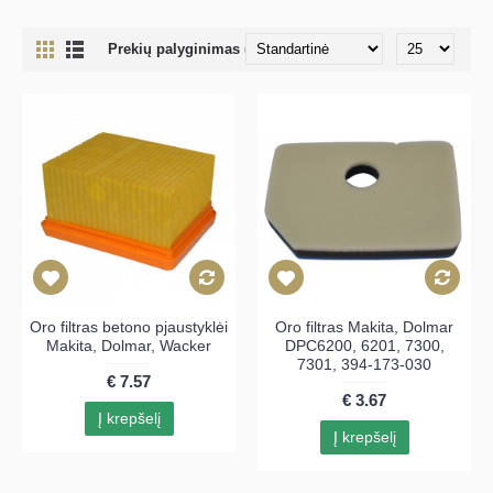
Prekių palyginimas (0)
Oro filtras betono pjaustyklėi
Oro filtras Makita, Dolmar
Makita, Dolmar, Wacker
DPC6200, 6201, 7300,
7301, 394-173-030
€ 7.57
€ 3.67
Į krepšelį
Į krepšelį