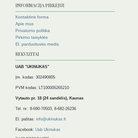
INFORMACIJA PIRKĖJUI
Kontaktinė forma
Apie mus
Privatumo politika
Pirkimo taisyklės
El. parduotuvės medis
REKVIZITAI
UAB "UKINUKAS"
Įm. kodas: 302490805
PVM kodas: LT100005265210
Vytauto pr. 18 (24 sandėlis), Kaunas
Tel. nr.: 8-690-70503, 8-682-26236
El. paštas:
info@ukinukas.lt
Facebook:
Uab Ukinukas