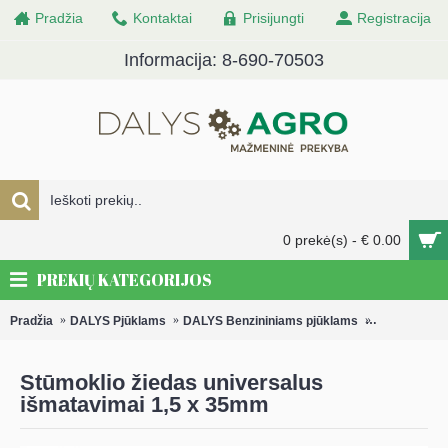
Pradžia
Kontaktai
Prisijungti
Registracija
Informacija: 8-690-70503
0 prekė(s) - € 0.00
PREKIŲ KATEGORIJOS
Pradžia
DALYS Pjūklams
DALYS Benzininiams pjūklams
Stūmoklių ži
Stūmoklio žiedas universalus
išmatavimai 1,5 x 35mm