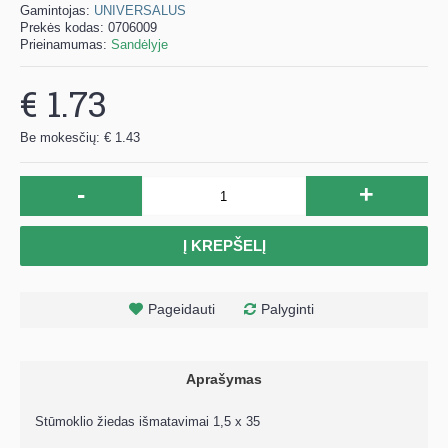
Gamintojas:
UNIVERSALUS
Prekės kodas:
0706009
Prieinamumas:
Sandėlyje
€ 1.73
Be mokesčių: € 1.43
-
+
Į KREPŠELĮ
Pageidauti
Palyginti
Aprašymas
Stūmoklio žiedas išmatavimai 1,5 x 35