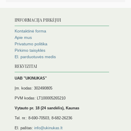
INFORMACIJA PIRKĖJUI
Kontaktinė forma
Apie mus
Privatumo politika
Pirkimo taisyklės
El. parduotuvės medis
REKVIZITAI
UAB "UKINUKAS"
Įm. kodas: 302490805
PVM kodas: LT100005265210
Vytauto pr. 18 (24 sandėlis), Kaunas
Tel. nr.: 8-690-70503, 8-682-26236
El. paštas:
info@ukinukas.lt