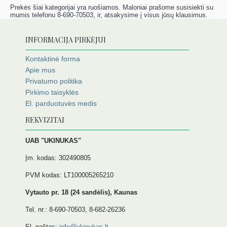
Prekės šiai kategorijai yra ruošiamos. Maloniai prašome susisiekti su
mumis telefonu 8-690-70503, ir, atsakysime į visus jūsų klausimus.
INFORMACIJA PIRKĖJUI
Kontaktinė forma
Apie mus
Privatumo politika
Pirkimo taisyklės
El. parduotuvės medis
REKVIZITAI
UAB "UKINUKAS"
Įm. kodas: 302490805
PVM kodas: LT100005265210
Vytauto pr. 18 (24 sandėlis), Kaunas
Tel. nr.: 8-690-70503, 8-682-26236
El. paštas:
info@ukinukas.lt