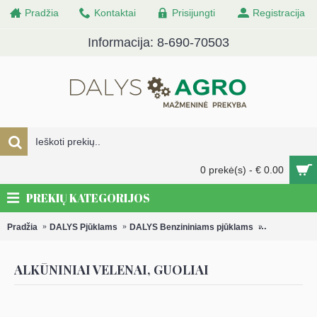
Pradžia
Kontaktai
Prisijungti
Registracija
Informacija: 8-690-70503
0 prekė(s) - € 0.00
PREKIŲ KATEGORIJOS
Pradžia
DALYS Pjūklams
DALYS Benzininiams pjūklams
Alkūniniai ve
ALKŪNINIAI VELENAI, GUOLIAI