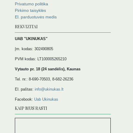
Privatumo politika
Pirkimo taisyklės
El. parduotuvės medis
REKVIZITAI
UAB "UKINUKAS"
Įm. kodas: 302490805
PVM kodas: LT100005265210
Vytauto pr. 18 (24 sandėlis), Kaunas
Tel. nr.: 8-690-70503, 8-682-26236
El. paštas:
info@ukinukas.lt
Facebook:
Uab Ukinukas
KAIP MUS RASTI