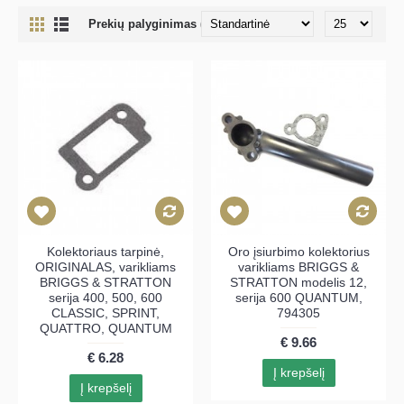
Prekių palyginimas (0)
Kolektoriaus tarpinė,
Oro įsiurbimo kolektorius
ORIGINALAS, varikliams
varikliams BRIGGS &
BRIGGS & STRATTON
STRATTON modelis 12,
serija 400, 500, 600
serija 600 QUANTUM,
CLASSIC, SPRINT,
794305
QUATTRO, QUANTUM
€ 9.66
€ 6.28
Į krepšelį
Į krepšelį