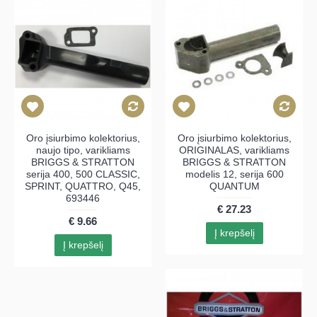
Oro įsiurbimo kolektorius,
Oro įsiurbimo kolektorius,
naujo tipo, varikliams
ORIGINALAS, varikliams
BRIGGS & STRATTON
BRIGGS & STRATTON
serija 400, 500 CLASSIC,
modelis 12, serija 600
SPRINT, QUATTRO, Q45,
QUANTUM
693446
€ 27.23
€ 9.66
Į krepšelį
Į krepšelį