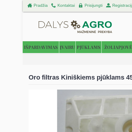
Pradžia
Kontaktai
Prisijungti
Registraci
IŠPARDAVIMAS
ĮVAIRU
PJŪKLAMS
ŽOLIAPJOV
Oro filtras Kiniškiems pjūklams 4