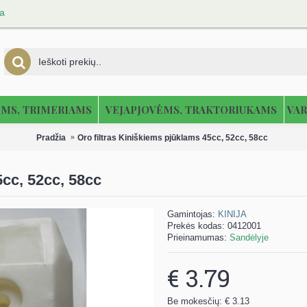
ja
ĖMS, TRIMERIAMS
VEJAPJOVĖMS, TRAKTORIUKAMS
VAR
Pradžia
Oro filtras Kiniškiems pjūklams 45cc, 52cc, 58cc
5cc, 52cc, 58cc
Gamintojas:
KINIJA
Prekės kodas:
0412001
Prieinamumas:
Sandėlyje
€ 3.79
Be mokesčių: € 3.13