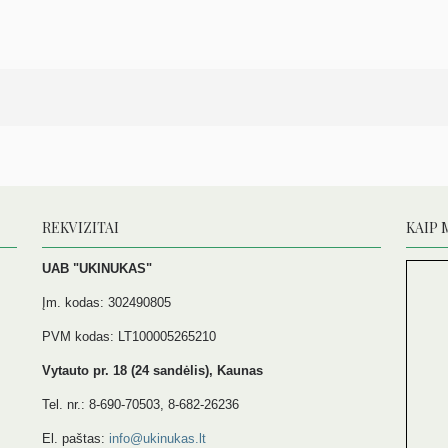
REKVIZITAI
KAIP 
UAB "UKINUKAS"
Įm. kodas: 302490805
PVM kodas: LT100005265210
Vytauto pr. 18 (24 sandėlis), Kaunas
Tel. nr.: 8-690-70503, 8-682-26236
El. paštas:
info@ukinukas.lt