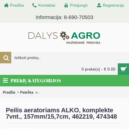
Pradžia
Kontaktai
Prisijungti
Registracija
Informacija: 8-690-70503
0 prekė(s) - € 0.00
PREKIŲ KATEGORIJOS
Pradžia
Paieška
Peilis aeratoriams ALKO, komplekte 7vnt., 157mm/15,
Peilis aeratoriams ALKO, komplekte
7vnt., 157mm/15,7cm, 462219, 474348