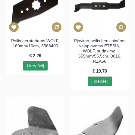
Peilis aeratoriams WOLF,
Pjovimo peilis benzininėms
160mm/16cm, 3568400
vejapjovėms ETESIA,
WOLF, surinkimo,
€ 2.29
555mm/55,5cm, 9016,
RZA56
Į krepšelį
€ 19.70
Į krepšelį