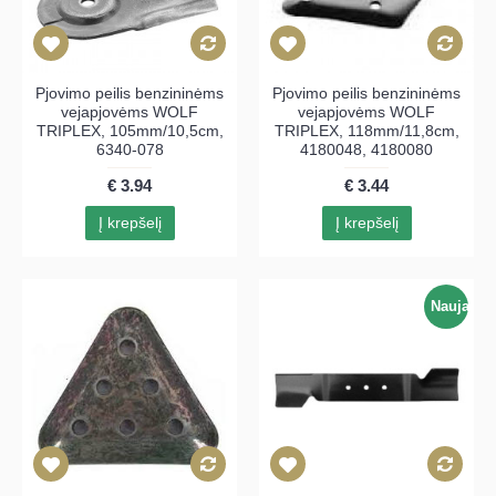
Pjovimo peilis benzininėms
Pjovimo peilis benzininėms
vejapjovėms WOLF
vejapjovėms WOLF
TRIPLEX, 105mm/10,5cm,
TRIPLEX, 118mm/11,8cm,
6340-078
4180048, 4180080
€ 3.94
€ 3.44
Į krepšelį
Į krepšelį
Nauja