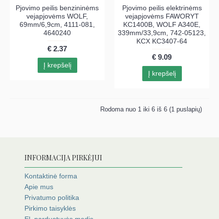
Pjovimo peilis benzininėms
Pjovimo peilis elektrinėms
vejapjovėms WOLF,
vejapjovėms FAWORYT
69mm/6,9cm, 4111-081,
KC1400B, WOLF A340E,
4640240
339mm/33,9cm, 742-05123,
KCX KC3407-64
€ 2.37
€ 9.09
Į krepšelį
Į krepšelį
Rodoma nuo 1 iki 6 iš 6 (1 puslapių)
INFORMACIJA PIRKĖJUI
Kontaktinė forma
Apie mus
Privatumo politika
Pirkimo taisyklės