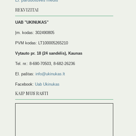
El. parduotuvės medis
REKVIZITAI
UAB "UKINUKAS"
Įm. kodas: 302490805
PVM kodas: LT100005265210
Vytauto pr. 18 (24 sandėlis), Kaunas
Tel. nr.: 8-690-70503, 8-682-26236
El. paštas:
info@ukinukas.lt
Facebook:
Uab Ukinukas
KAIP MUS RASTI