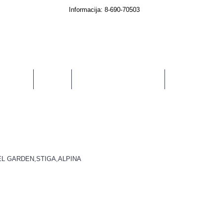
Informacija: 8-690-70503
0 prekė(s) - € 0.00
RIKLIAMS
TECHNIKA
SODUI, DARŽUI, NAMAMS