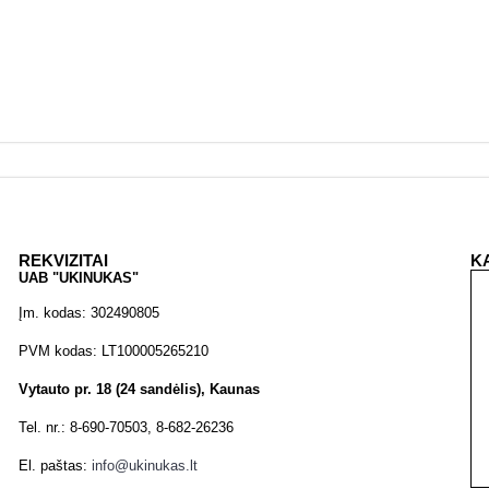
REKVIZITAI
K
UAB "UKINUKAS"
Įm. kodas: 302490805
PVM kodas: LT100005265210
Vytauto pr. 18 (24 sandėlis), Kaunas
Tel. nr.: 8-690-70503, 8-682-26236
El. paštas:
info@ukinukas.lt