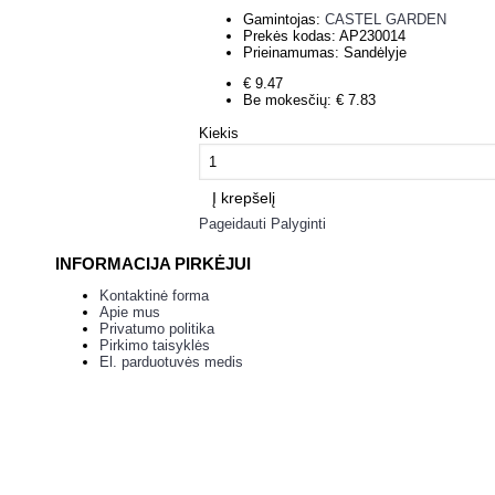
Gamintojas:
CASTEL GARDEN
Prekės kodas:
AP230014
Prieinamumas:
Sandėlyje
€ 9.47
Be mokesčių: € 7.83
Kiekis
Į krepšelį
Pageidauti
Palyginti
INFORMACIJA PIRKĖJUI
Kontaktinė forma
Apie mus
Privatumo politika
Pirkimo taisyklės
El. parduotuvės medis