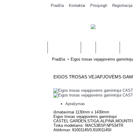
Pradžia
Kontaktai
Prisijungti
Registracija
IŠPARDAVIMAS
ĮVAIRU
PJŪKLAMS
ŽOLI
Pradžia
Eigos trosas vejapjovėms gamin
EIGOS TROSAS VEJAPJOVĖMS GAMI
Aprašymas
išmatavimai 1130mm x 1430mm
Eigos trosas vejapjovėms gamintojui
CASTEL GARDEN,STIGA,ALPINA,MOUNTFI
Tinka modeliams: MAC53BSP,NP534TR
Atitikmuo: 81001145/0,810011450