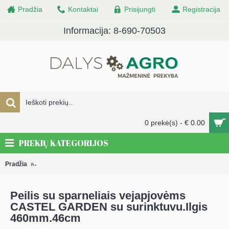
Pradžia
Kontaktai
Prisijungti
Registracija
Informacija: 8-690-70503
0 prekė(s) - € 0.00
PREKIŲ KATEGORIJOS
Pradžia
Peilis su sparneliais vejapjovėms CASTEL GARDEN su surinktuv
Peilis su sparneliais vejapjovėms
CASTEL GARDEN su surinktuvu.Ilgis
460mm.46cm