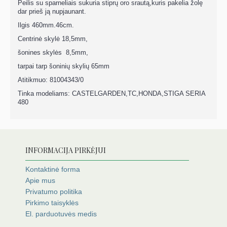
Peilis su sparneliais sukuria stipr
ų oro srautą,kuris pakelia žolę
dar prieš ją nupjaunant.
Ilgis
460mm.46cm.
Centrinė skylė 18,5mm,
šonines skylės 8,5mm,
tarpai tarp šoninių skylių 65mm
Atitikmuo: 81004343/0
Tinka modeliams: CASTELGARDEN,TC,HONDA,STIGA SERIA
480
INFORMACIJA PIRKĖJUI
Kontaktinė forma
Apie mus
Privatumo politika
Pirkimo taisyklės
El. parduotuvės medis