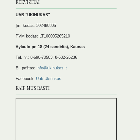
REKVIZITAI
UAB "UKINUKAS"
Įm. kodas: 302490805
PVM kodas: LT100005265210
Vytauto pr. 18 (24 sandėlis), Kaunas
Tel. nr.: 8-690-70503, 8-682-26236
El. paštas:
info@ukinukas.lt
Facebook:
Uab Ukinukas
KAIP MUS RASTI