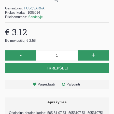
Gamintojas:
HUSQVARNA
Prekės kodas:
1005014
Prieinamumas:
Sandėlyje
€ 3.12
Be mokesčių: € 2.58
-
+
Į KREPŠELĮ
Pageidauti
Palyginti
Aprašymas
Originalus detalės kodas: 505 31 07-51, 5053107-51, 505310751