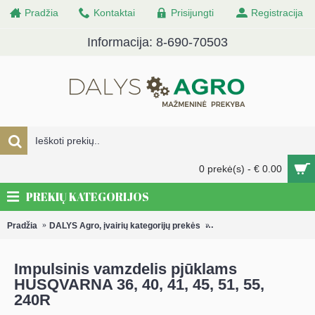
Pradžia
Kontaktai
Prisijungti
Registracija
Informacija: 8-690-70503
0 prekė(s) - € 0.00
PREKIŲ KATEGORIJOS
Pradžia
DALYS Agro, įvairių kategorijų prekės
Karbiuratoriai ir karbiura
Impulsinis vamzdelis pjūklams
HUSQVARNA 36, 40, 41, 45, 51, 55,
240R